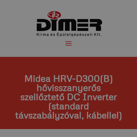
Midea HRV-D300(B)
hővisszanyerős
szellőztető DC Inverter
(standard
távszabályzóval, kábellel)