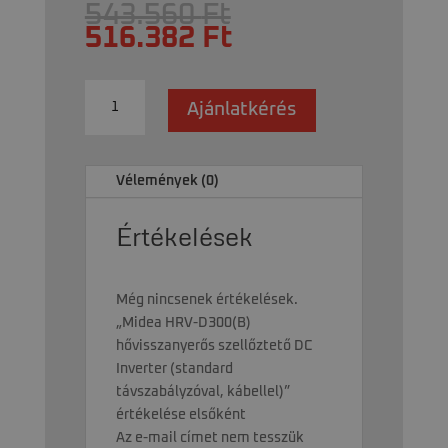
Original
543.560
Ft
price
Current
516.382
Ft
was:
price
543.560 Ft.
is:
Midea
516.382 Ft.
Ajánlatkérés
HRV-
D300(B)
hővisszanyerős
Vélemények (0)
szellőztető
DC
Értékelések
Inverter
(standard
távszabályzóval,
kábellel)
Még nincsenek értékelések.
mennyiség
„Midea HRV-D300(B)
hővisszanyerős szellőztető DC
Inverter (standard
távszabályzóval, kábellel)”
értékelése elsőként
Az e-mail címet nem tesszük