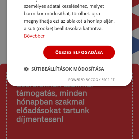
hozzászólásomhoz.
személyes adatai kezeléséhez, melyet
bármikor módosíthat, törölhet: újra
megnyithatja ezt az ablakot a honlap alján,
a süti (cookie) beállításokra kattintva.
Bővebben
ÖSSZES ELFOGADÁSA
SÜTIBEÁLLÍTÁSOK MÓDOSÍTÁSA
POWERED BY COOKIESCRIPT
Szerelőknek szakmai
támogatás, minden
hónapban szakmai
előadásokat tartunk
díjmentesen!