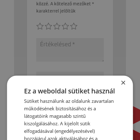
közzé.
A kötelező mezőket
*
karakterrel jelöltük
×
Ez a weboldal sütiket használ
Sütiket használunk az oldalunk zavartalan
működésének biztosításához és a
látogatóink magasabb szintű
A nevem, e-mail címem, és
kiszolgálásához. A kijelölt sütik
weboldalcímem mentése a
elfogadásával (engedélyezésével)
böngészőben a következő
hozzájárul azok aktiválásához és a