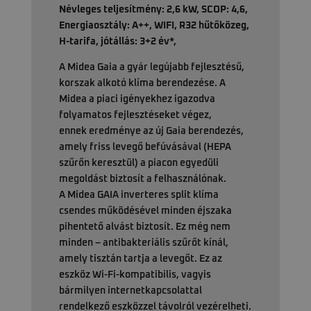
Névleges teljesítmény: 2,6 kW, SCOP: 4,6,
Energiaosztály: A++, WIFI, R32 hűtőközeg,
H-tarifa, jótállás: 3+2 év*,
A Midea Gaia a gyár legújabb fejlesztésű,
korszak alkotó klíma berendezése. A
Midea a piaci igényekhez igazodva
folyamatos fejlesztéseket végez,
ennek eredménye az új Gaia berendezés,
amely friss levegő befúvásával (HEPA
szűrőn keresztül) a piacon egyedüli
megoldást biztosít a felhasználónak.
A Midea GAIA inverteres split klíma
csendes működésével minden éjszaka
pihentető alvást biztosít. Ez még nem
minden – antibakteriális szűrőt kínál,
amely tisztán tartja a levegőt. Ez az
eszköz Wi-Fi-kompatibilis, vagyis
bármilyen internetkapcsolattal
rendelkező eszközzel távolról vezérelheti.