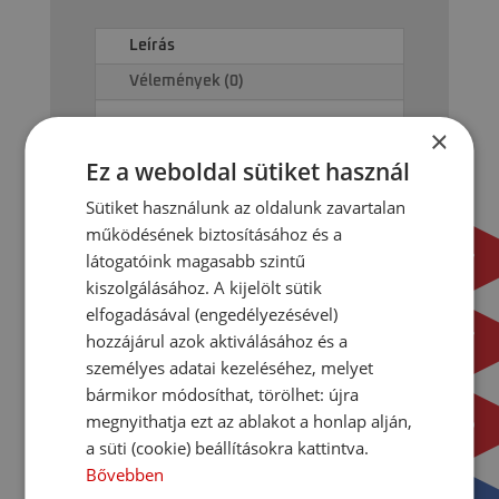
09-
Leírás
GREY-
SP
Vélemények (0)
oldalfali
monosplit
×
Gyári WIFI vezérlés
klíma
Ez a weboldal sütiket használ
Csepptálca fűtés
(szürke,
Karterfűtés
2,6
Sütiket használunk az oldalunk zavartalan
Silent üzemmód
kW)
működésének biztosításához és a
4 irányú légterelés
mennyiség
látogatóink magasabb szintű
ECO mód
kiszolgálásához. A kijelölt sütik
Alvás automata üzemmód
elfogadásával (engedélyezésével)
Automatikus újraindítás
hozzájárul azok aktiválásához és a
Időzítő funkció
személyes adatai kezeléséhez, melyet
Hűtőközeg hiány érzékelés
bármikor módosíthat, törölhet: újra
Gear shift
megnyithatja ezt az ablakot a honlap alján,
8 C temperáló fűtés
a süti (cookie) beállításokra kattintva.
Automatikus hibadiagnosztika
Bővebben
funkció