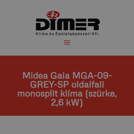
Midea Gaia MGA-09-
GREY-SP oldalfali
monosplit klíma (szürke,
2,6 kW)