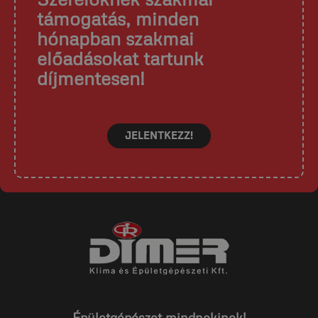
támogatás, minden
hónapban szakmai
előadásokat tartunk
díjmentesen!
JELENTKEZZ!
Épületgépészet mindnekinek!