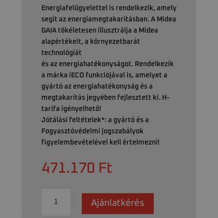
Energiafelügyelettel is rendelkezik, amely
segít az energiamegtakarításban. A Midea
GAIA tökéletesen illusztrálja a Midea
alapértékeit, a környezetbarát
technológiát
és az energiahatékonyságot. Rendelkezik
a márka iECO funkciójával is, amelyet a
gyártó az energiahatékonyság és a
megtakarítás jegyében fejlesztett ki. H-
tarifa igényelhető!
Jótálási feltételek*: a gyártó és a
Fogyasztóvédelmi jogszabályok
figyelembevételével kell értelmezni!
471.170
Ft
Midea
Ajánlatkérés
Gaia
MGA-