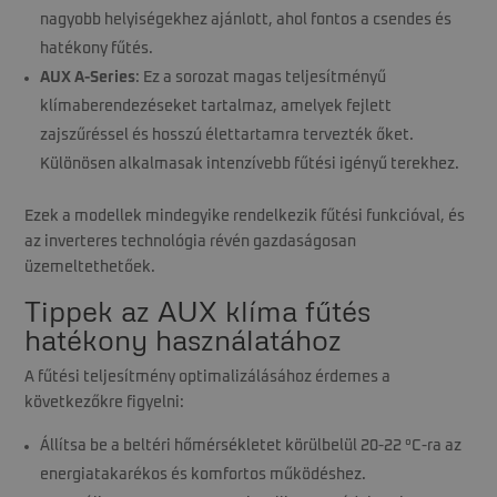
nagyobb helyiségekhez ajánlott, ahol fontos a csendes és
hatékony fűtés.
AUX A-Series
: Ez a sorozat magas teljesítményű
klímaberendezéseket tartalmaz, amelyek fejlett
zajszűréssel és hosszú élettartamra tervezték őket.
Különösen alkalmasak intenzívebb fűtési igényű terekhez.
Ezek a modellek mindegyike rendelkezik fűtési funkcióval, és
az inverteres technológia révén gazdaságosan
üzemeltethetőek.
Tippek az AUX klíma fűtés
hatékony használatához
A fűtési teljesítmény optimalizálásához érdemes a
következőkre figyelni:
Állítsa be a beltéri hőmérsékletet körülbelül 20-22 °C-ra az
energiatakarékos és komfortos működéshez.