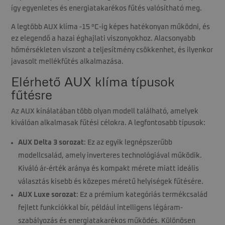
így egyenletes és energiatakarékos fűtés valósítható meg.
A legtöbb AUX klíma -15 °C-ig képes hatékonyan működni, és
ez elegendő a hazai éghajlati viszonyokhoz. Alacsonyabb
hőmérsékleten viszont a teljesítmény csökkenhet, és ilyenkor
javasolt mellékfűtés alkalmazása.
Elérhető AUX klíma típusok
fűtésre
Az AUX kínálatában több olyan modell található, amelyek
kiválóan alkalmasak fűtési célokra. A legfontosabb típusok:
AUX Delta 3 sorozat
: Ez az egyik legnépszerűbb
modellcsalád, amely inverteres technológiával működik.
Kiváló ár-érték aránya és kompakt mérete miatt ideális
választás kisebb és közepes méretű helyiségek fűtésére.
AUX Luxe sorozat
: Ez a prémium kategóriás termékcsalád
fejlett funkciókkal bír, például intelligens légáram-
szabályozás és energiatakarékos működés. Különösen