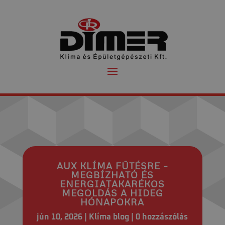
AUX KLÍMA FŰTÉSRE –
MEGBÍZHATÓ ÉS
ENERGIATAKARÉKOS
MEGOLDÁS A HIDEG
HÓNAPOKRA
jún 10, 2026
Klíma blog
0 hozzászólás