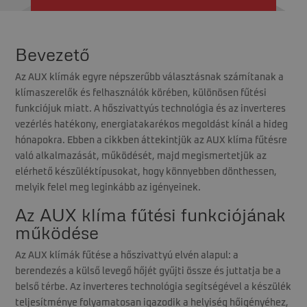
Bevezető
Az AUX klímák egyre népszerűbb választásnak számítanak a
klímaszerelők és felhasználók körében, különösen fűtési
funkciójuk miatt. A hőszivattyús technológia és az inverteres
vezérlés hatékony, energiatakarékos megoldást kínál a hideg
hónapokra. Ebben a cikkben áttekintjük az AUX klíma fűtésre
való alkalmazását, működését, majd megismertetjük az
elérhető készüléktípusokat, hogy könnyebben dönthessen,
melyik felel meg leginkább az igényeinek.
Az AUX klíma fűtési funkciójának
működése
Az AUX klímák fűtése a hőszivattyú elvén alapul: a
berendezés a külső levegő hőjét gyűjti össze és juttatja be a
belső térbe. Az inverteres technológia segítségével a készülék
teljesítménye folyamatosan igazodik a helyiség hőigényéhez,